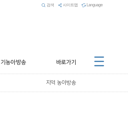
검색
사이트맵
Language
경기농아방송
바로가기
지역 농아방송