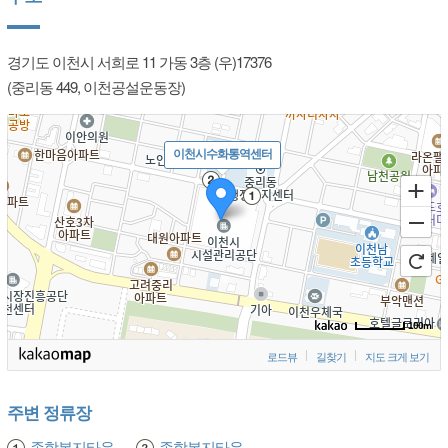
경기도 이천시 서희로 11 가동 3층 (우)17376
(중리동 449, 이천공설운동장)
이천시수화통역센터
100m
로드뷰
길찾기
지도 크게 보기
주변 정류장
종합복지타운
종합복지타운