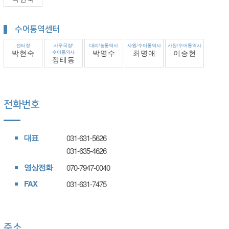
수어통역센터
센터장
사무국장/
대리/농통역사
사원/수어통역사
사원/수어통역사
박현숙
수어통역사
박영수
최명애
이승현
정태동
전화번호
대표
031-631-5626
031-635-4626
영상전화
070-7947-0040
FAX
031-631-7475
주소