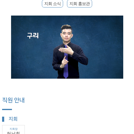
지회 소식
지회 홍보관
직원 안내
지회
지회장
허남희