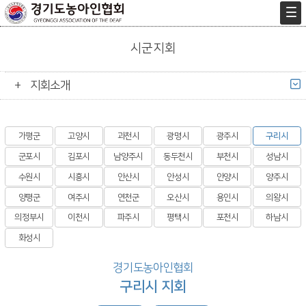
시군지회
지회소개
가평군
고양시
과천시
광명시
광주시
구리시
군포시
김포시
남양주시
동두천시
부천시
성남시
수원시
시흥시
안산시
안성시
안양시
양주시
양평군
여주시
연천군
오산시
용인시
의왕시
의정부시
이천시
파주시
평택시
포천시
하남시
화성시
경기도농아인협회
구리시 지회