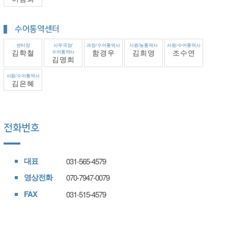
수어통역센터
센터장
사무국장/
과장/수어통역사
사원/농통역사
사원/수어통역사
김학철
수어통역사
함경우
김희영
조수연
김명희
사원/수어통역사
김은혜
전화번호
대표
031-565-4579
영상전화
070-7947-0079
FAX
031-515-4579