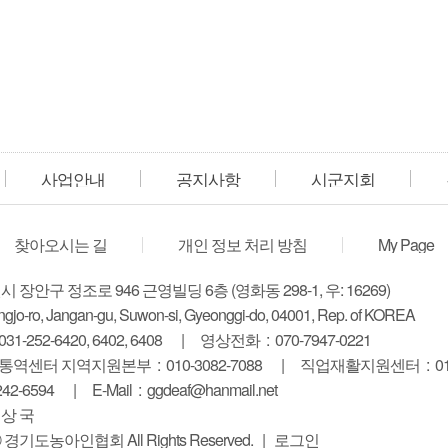
사업안내
공지사항
시군지회
찾아오시는 길
개인 정보 처리 방침
My Page
시 장안구 정조로 946 근영빌딩 6층
(영화동 298-1, 우: 16269)
ngjo-ro, Jangan-gu, Suwon-si,
Gyeonggi-do, 04001, Rep. of KOREA
-252-6420, 6402, 6408
영상전화 : 070-7947-0221
센터 지역지원본부 : 010-3082-7088
직업재활지원센터 : 010-
242-6594
E-Mail :
ggdeaf@hanmail.net
 상 국
ht ⓒ 경기도농아인협회
All Rights Reserved.
|
로그인