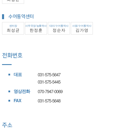
수어통역센터
센터장
사무국장/농통역사
대리/수어통역사
사원/수어통역사
최성균
한정훈
정순자
김가영
전화번호
대표
031-575-5647
031-575-5445
영상전화
070-7947-0069
FAX
031-575-5648
주소