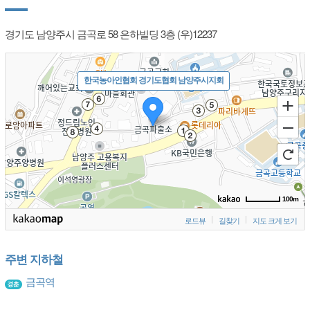
경기도 남양주시 금곡로 58 은하빌딩 3층 (우)12237
한국농아인협회 경기도협회 남양주시지회
100m
로드뷰
길찾기
지도 크게 보기
주변 지하철
금곡역