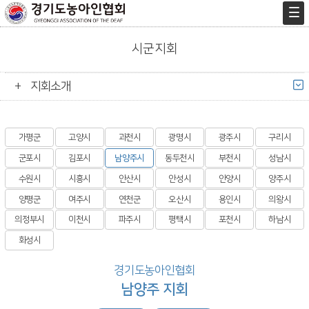
시군지회
지회소개
가평군
고양시
과천시
광명시
광주시
구리시
군포시
김포시
남양주시
동두천시
부천시
성남시
수원시
시흥시
안산시
안성시
안양시
양주시
양평군
여주시
연천군
오산시
용인시
의왕시
의정부시
이천시
파주시
평택시
포천시
하남시
화성시
경기도농아인협회
남양주 지회