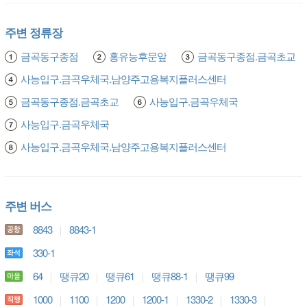
주변 정류장
금곡동구종점
홍유능후문앞
금곡동구종점.금곡초교
사능입구.금곡우체국.남양주고용복지플러스센터
금곡동구종점.금곡초교
사능입구.금곡우체국
사능입구.금곡우체국
사능입구.금곡우체국.남양주고용복지플러스센터
주변 버스
8843
8843-1
330-1
64
땡큐20
땡큐61
땡큐88-1
땡큐99
1000
1100
1200
1200-1
1330-2
1330-3