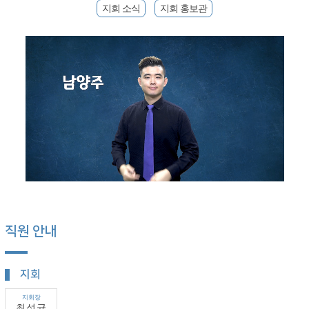
지회 소식
지회 홍보관
직원 안내
지회
지회장
최성균