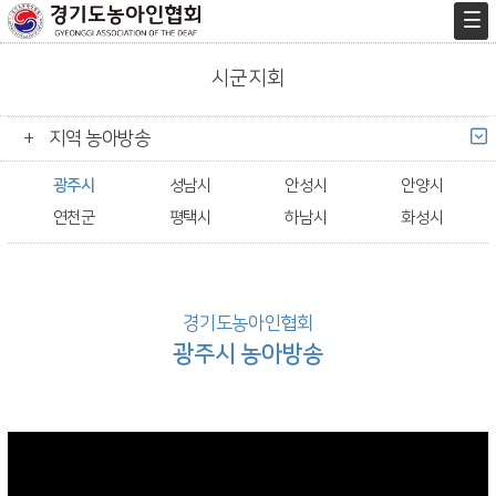
시군지회
지역 농아방송
광주시
성남시
안성시
안양시
연천군
평택시
하남시
화성시
경기도농아인협회
광주시 농아방송