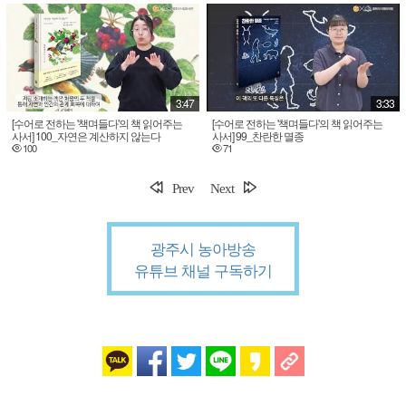
3:47
3:33
[수어로 전하는 '책며들다'의 책 읽어주는
[수어로 전하는 '책며들다'의 책 읽어주는
사서] 100_자연은 계산하지 않는다
사서] 99_찬란한 멸종
100
71
Prev
Next
광주시 농아방송
유튜브 채널 구독하기