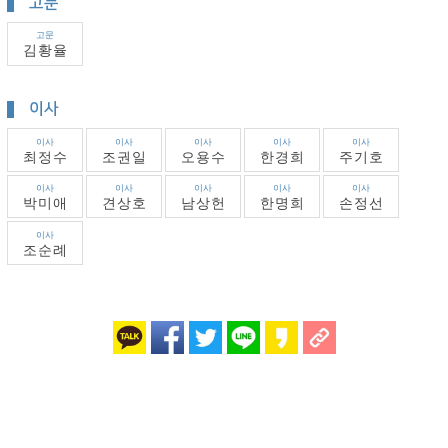
고문
고문
김황율
이사
이사
이사
이사
이사
이사
최정수
조권일
오용수
한경희
주기호
이사
이사
이사
이사
이사
박미애
견상호
남상헌
한명희
손정선
이사
조순례