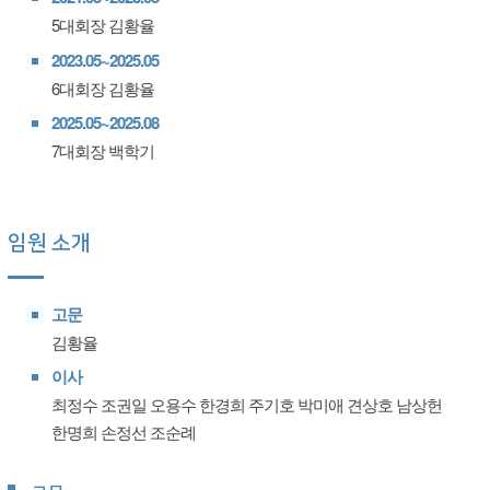
5대회장 김황율
2023.05~2025.05
6대회장 김황율
2025.05~2025.08
7대회장 백학기
임원 소개
고문
김황율
이사
최정수 조권일 오용수 한경희 주기호 박미애 견상호 남상헌
한명희 손정선 조순례