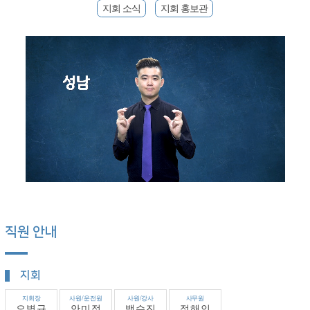
지회 소식
지회 홍보관
직원 안내
지회
지회장
사원/운전원
사원/강사
사무원
오병규
안미정
백수진
정해인