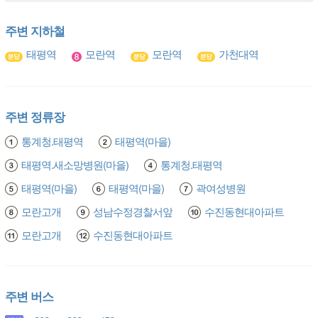
주변 지하철
태평역
모란역
모란역
가천대역
주변 정류장
통계청.태평역
태평역(마을)
태평역.새소망병원(마을)
통계청.태평역
태평역(마을)
태평역(마을)
곽여성병원
모란고개
성남수정경찰서앞
수진동현대아파트
모란고개
수진동현대아파트
주변 버스