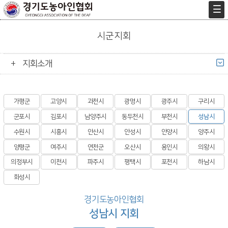
시군지회
지회소개
가평군
고양시
과천시
광명시
광주시
구리시
군포시
김포시
남양주시
동두천시
부천시
성남시
수원시
시흥시
안산시
안성시
안양시
양주시
양평군
여주시
연천군
오산시
용인시
의왕시
의정부시
이천시
파주시
평택시
포천시
하남시
화성시
경기도농아인협회
성남시 지회