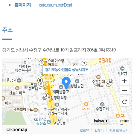
홈페이지
cafe.daum.net/Deaf
주소
경기도 성남시 수정구 수정남로 10 제일프라자 306호 (우)13319
경기도농아인협회 성남시지부
100m
로드뷰
길찾기
지도 크게 보기