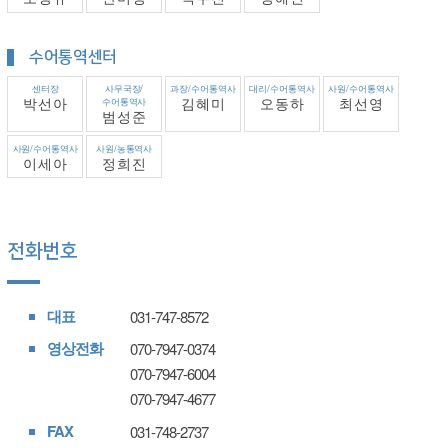
수어통역센터
센터장
사무국장/
과장/수어통역사
대리/수어통역사
사원/수어통역사
박선아
수어통역사
김혜미
오동하
최선영
범성준
사원/수어통역사
사원/농통역사
이세아
정희진
전화번호
대표
031-747-8572
영상전화
070-7947-0374
070-7947-6004
070-7947-4677
FAX
031-748-2737