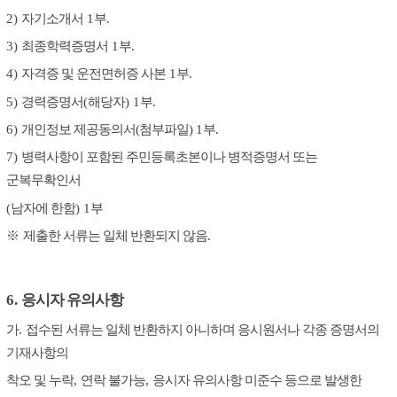
2)
자기소개서
1
부
.
3)
최종학력증명서
1
부
.
4)
자격증 및 운전면허증 사본
1
부
.
5)
경력증명서
(
해당자
) 1
부
.
6)
개인정보 제공동의서(첨부파일)
1
부
.
7)
병력사항이 포함된 주민등록초본이나 병적증명서 또는
군복무확인서
(
남자에 한함
) 1
부
※
제출한 서류는 일체 반환되지 않음
.
6.
응시자 유의사항
가
.
접수된 서류는 일체 반환하지 아니하며 응시원서나 각종 증명서의
기재사항의
착오 및 누락
,
연락 불가능
,
응시자 유의사항 미준수 등으로 발생한