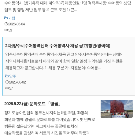
수어통역사 (병가휴직 대체 계약직) 2) 채용인원: 1명 3) 직무내용: 수어통역·상담
업무 및 행정 제반 업무 등 2. 근무 조건 1) 근...
가평
2026-06-04
53
2차]양주시수어통역센터 수어통역사 채용 공고(청인/경력직)
양주시수어통역센터 수어통역사 채용 공고 양주시수어통역센터는 장애인
지역사회재활시설로서 아래와 같이 함께 일할 열정과 역량을 가진 직원을
채용하고자 공고합니다. 1. 채용 구분 가. 지원분야: 수어통...
양주
2026-06-02
57
2026.5.22.(금) 문화로드 「영월」
경기도농아인협회 동두천시지회는 5월 22일, 35명의
회원과 함께 영월로 문화로드를 다녀왔습니다. 첫 번째로
방문한 젊은달 와이파크에서는 곳곳에 펼쳐진
예술작품을 감상하며 서로의 사진을 찍어주며 작품과