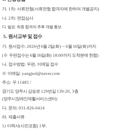
가
. 1
차
:
서류전형
(
서류전형 합격자에 한하여 개별공지
)
나
. 2
차
:
면접심사
다
.
발표
:
최종 합격자 추후 개별 통보
5.
원서교부 및 접수
가
.
원서접수
: 2026
년 6
월 2
일
(화
) ~ 6
월 16
일
(화
)
까지
(
※
우편접수는 6
월 16
일(화
) 18:00
까지 도착분에 한함
)
나
.
접수방법
:
우편
,
이메일 접수
※
이메일
: yangjusl@naver.com
주소
:
우
11485 /
경기도 양주시 삼숭로
129
번길
139-20, 3
층
(
양주시장애인재활서비스센터
)
다
.
문의
: 031-826-0414
라
.
제출서류
1)
이력서
(
사진포함
) 1
부
.