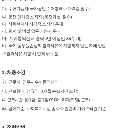
가
.
수어가능자
(
국가공인 수어통역사 자격증 필수
)
나
.
운전 면허증 소지자
(
운전가능
,
필수
)
다
.
사회복지사 자격증 소지자 우대
라
.
회계 및 엑셀 업무 가능자 우대
마.
수어통역센터 경력 5
년 이상인 자
(
우대
)
바.
국가 공무원법상의 결격사유에 해당되지 않는 자에 한함
※
결격사유 해당 시 합격 취소 됨
.
3.
채용조건
가
.
근무지
:
양주시수어통역센터
나
.
근로형태
:
정규직
(3
개월 수습기간 포함
)
다
.
근무시간
:
월요일
~
금요일
09:00~18:00(
주
5
일 근무
)
라
.
급여기준
:
사회복지시설 종사자 인건비 가이드라인 기준
4.
전형방법