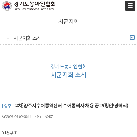
시군지회
시군지회 소식
경기도농아인협회
시군지회 소식
2차]양주시수어통역센터 수어통역사 채용 공고(청인/경력직)
[ 양주]
2026-06-02 09:44
57
0
첨부 (1)