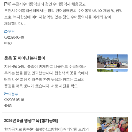
[7차] 부천시수어통역센터 청인 수어통역사 채용공고
부천시수어통역센터에서는 청각·언어장애인의 수어통역서비스 제공 및 권익
보호, 복지향상에 이바지할 역량 있는 청인 수어통역사를 아래와 같이
채용합니다. ...
부천
2026-05-19
60
웃음 꽃 피어난 봄나들이
지난 4월 24일, 튤립이 만개한 피나클랜드 수목원에서
우리는 봄을 한껏 만끽했습니다. 형형색색 꽃들 속에서
터져 나온 회원 여러분의 환한 웃음과 환호는 그날의
풍경을 더욱 빛나게 했습니다. 서로 사진을 찍으...
의정부
2026-05-18
83
2026년 5월 평생교육 [향기공예]
향기공예로 향수&타블렛(석고방향제)과 다양한 모양의