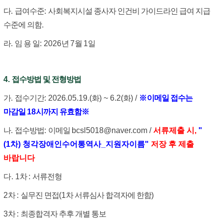
다
.
급여수준
:
사회복지시설 종사자 인건비 가이드라인 급여 지급
수준에 의함
.
라
.
임 용 일
: 2026
년
7
월
1
일
4.
접수방법 및 전형방법
가
.
접수기간
: 2026.05.19.(
화
) ~ 6.2(
화
) /
※
이메일 접수는
마감일
18
시까지 유효함
※
나
.
접수방법
:
이메일
bcsl5018@naver.com /
서류제출 시,
"
(1차) 청각장애인수어통역사_지원자이름"
저장 후 제출
바랍니다
다
. 1
차
:
서류전형
2
차
:
실무진 면접
(1
차 서류심사 합격자에 한함
)
3
차
:
최종합격자 추후 개별 통보