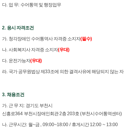
다
.
업 무
:
수어통역 및 행정업무
2.
응시 자격조건
가
.
청각장애인 수어통역사 자격증 소지자
(
필수
)
나
.
사회복지사 자격증 소지자
(
우대
)
다
.
운전가능자
(
우대
)
라
.
국가 공무원법상 제
33
조에 의한 결격사유에 해당되지 않는 자
3.
채용조건
가
.
근 무 지
:
경기도 부천시
신흥로
364
부천시장애인회관
2
층
203
호
(
부천시수어통역센터
)
나
.
근무시간
:
월
~
금
, 09:00~18:00 /
휴게시간
12:00 ~ 13:00