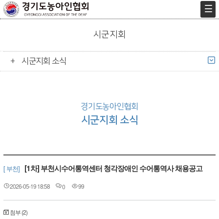
시군지회
시군지회 소식
경기도농아인협회
시군지회 소식
[1차] 부천시수어통역센터 청각장애인 수어통역사 채용공고
[ 부천]
2026-05-19 18:58
99
0
첨부 (2)