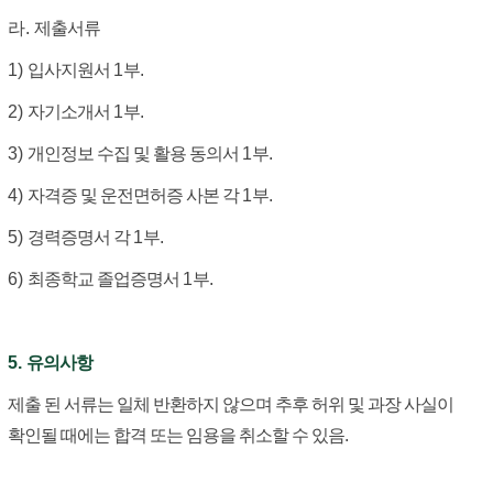
라
.
제출서류
1)
입사지원서
1
부
.
2)
자기소개서
1
부
.
3)
개인정보 수집 및 활용 동의서
1
부
.
4)
자격증 및 운전면허증 사본 각
1
부
.
5)
경력증명서 각
1
부
.
6)
최종학교 졸업증명서
1
부
.
5.
유의사항
제출 된 서류는 일체 반환하지 않으며 추후 허위 및 과장 사실이
확인될 때에는 합격 또는 임용을 취소할 수 있음
.