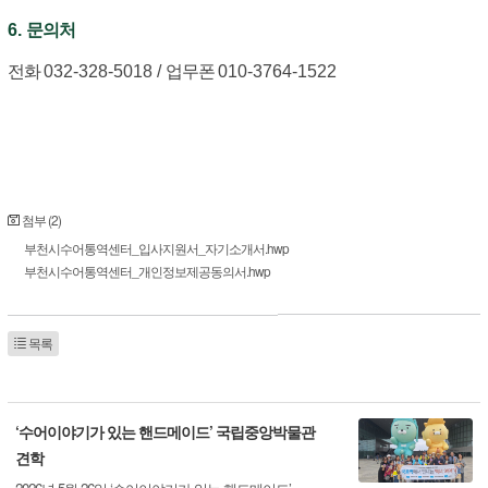
6.
문의처
전화
032-328-5018 /
업무폰
010-3764-1522
첨부 (2)
부천시수어통역센터_입사지원서_자기소개서.hwp
부천시수어통역센터_개인정보제공동의서.hwp
목록
‘수어이야기가 있는 핸드메이드’ 국립중앙박물관
견학