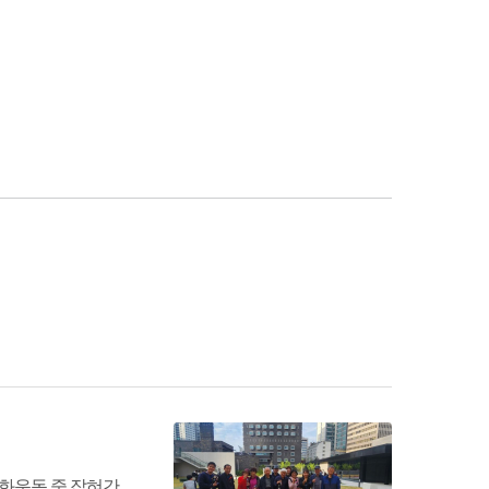
주화운동 중 잡혀간