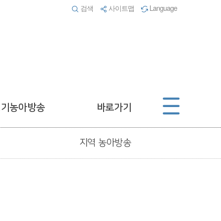
검색
사이트맵
Language
경기농아방송
바로가기
지역 농아방송