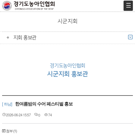
시군지회
지회 홍보관
경기도농아인협회
시군지회 홍보관
한여름밤의 수어 페스티벌 홍보
[ 하남]
2026-06-24 15:57
74
0
첨부 (1)