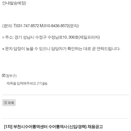
안내발송예정)
□문의: T:031-747-8572 M:010-8436-8572(문자)
○ 주소: 경기 성남시 수정구 수정남로10, 306호(제일프라자)
※ 문자 답장이 늦을 수 있으니 담당자가 확인하는 대로 곧 연락드립니다.
첨부 (1)
제목을 입력해주세요. (11).jpg
목록
[1차] 부천시수어통역센터 수어통역사 (신입/경력) 채용공고