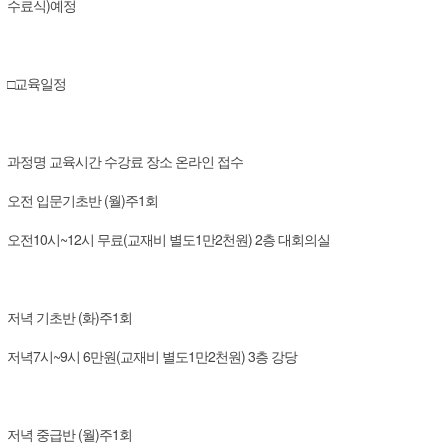
수료식)예정
□교육일정
과정명
교육시간
수강료
장소
온라인 접수
오전
입문기초반
(월)주1회
오전10시~12시
무료(교재비 별도1만2천원)
2층 대회의실
저녁
기초반
(화)주1회
저녁7시~9시
6만원(교재비 별도1만2천원)
3층 강당
저녁 중급반
(월)주1회