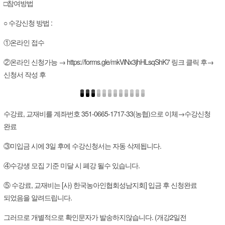
□참여방법
○ 수강신청 방법 :
①온라인 접수
②온라인 신청가능 →
https://forms.gle/mkViNx3jhHLsqShK7
링크 클릭 후→
신청서 작성 후
수강료, 교재비를 계좌번호 351-0665-1717-33(농협)으로 이체→수강신청
완료
③미입금 시에 3일 후에 수강신청서는 자동 삭제됩니다.
④수강생 모집 기준 미달 시 폐강 될수 있습니다.
⑤ 수강료, 교재비는 [사) 한국농아인협회성남지회] 입금 후 신청완료
되었음을 알려드립니다.
그러므로 개별적으로 확인문자가 발송하지않습니다. (개강2일전