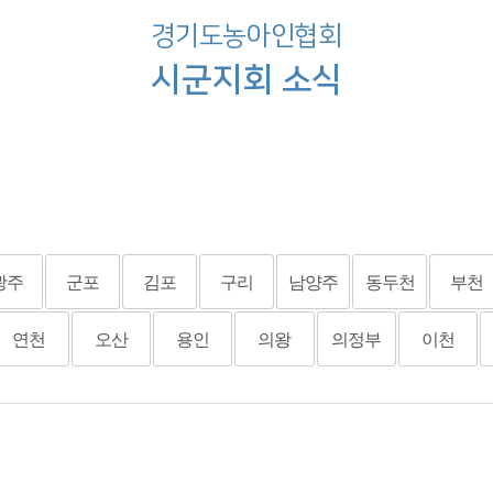
경기도농아인협회
시군지회 소식
광주
군포
김포
구리
남양주
동두천
부천
연천
오산
용인
의왕
의정부
이천