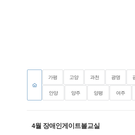
가평
고양
과천
광명
안양
양주
양평
여주
4월 장애인게이트볼교실