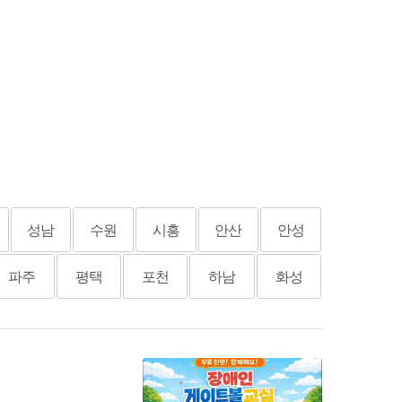
성남
수원
시흥
안산
안성
파주
평택
포천
하남
화성