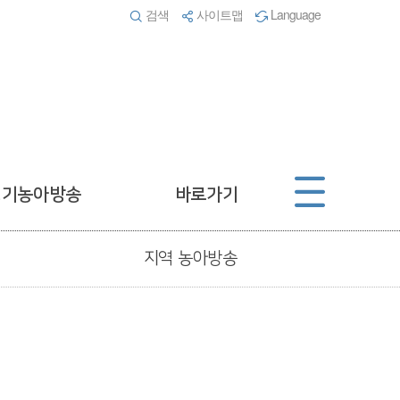
검색
사이트맵
Language
경기농아방송
바로가기
지역 농아방송