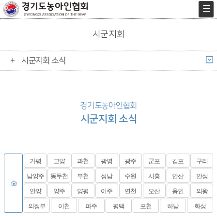
시군지회
시군지회 소식
경기도농아인협회
시군지회 소식
가평
고양
과천
광명
광주
군포
김포
구리
남양주
동두천
부천
성남
수원
시흥
안산
안성
안양
양주
양평
여주
연천
오산
용인
의왕
의정부
이천
파주
평택
포천
하남
화성