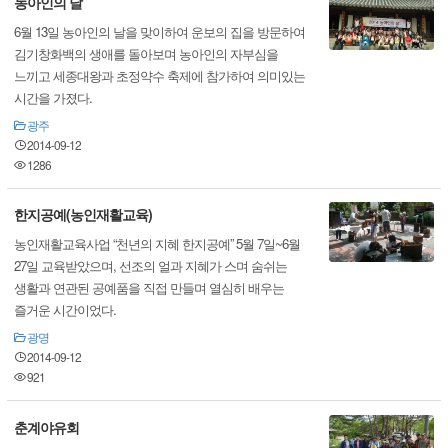
농아인의 날
6월 13일 농아인의 날을 맞이하여 운보의 집을 방문하여
김기창화백의 생애를 돌아보며 농아인의 자부심을
느끼고 세종대왕과 초정약수 축제에 참가하여 의미있는
시간을 가졌다.
광주
2014-09-12
1286
한지공예(농인재활교육)
농인재활교육사업 “천년의 지혜 한지공예” 5월 7일~6월
27일 교육받았으며, 선조의 얼과 지혜가 스며 숨쉬는
생활과 연관된 공예품을 직접 만들며 열심히 배우는
즐거운 시간이었다.
광명
2014-09-12
921
춘계야유회