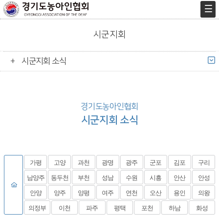
시군지회
시군지회 소식
경기도농아인협회
시군지회 소식
가평
고양
과천
광명
광주
군포
김포
구리
남양주
동두천
부천
성남
수원
시흥
안산
안성
안양
양주
양평
여주
연천
오산
용인
의왕
의정부
이천
파주
평택
포천
하남
화성