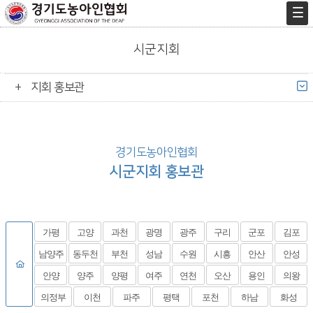
시군지회
지회 홍보관
경기도농아인협회
시군지회 홍보관
가평
고양
과천
광명
광주
구리
군포
김포
남양주
동두천
부천
성남
수원
시흥
안산
안성
안양
양주
양평
여주
연천
오산
용인
의왕
의정부
이천
파주
평택
포천
하남
화성