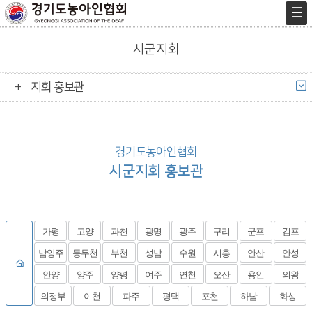
시군지회
지회 홍보관
경기도농아인협회
시군지회 홍보관
가평
고양
과천
광명
광주
구리
군포
김포
남양주
동두천
부천
성남
수원
시흥
안산
안성
안양
양주
양평
여주
연천
오산
용인
의왕
의정부
이천
파주
평택
포천
하남
화성