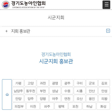
시군지회
지회 홍보관
경기도농아인협회
시군지회 홍보관
가평
고양
과천
광명
광주
구리
군포
김포
남양주
동두천
부천
성남
수원
시흥
안산
안성
안양
양주
양평
여주
연천
오산
용인
의왕
의정부
이천
파주
평택
포천
하남
화성