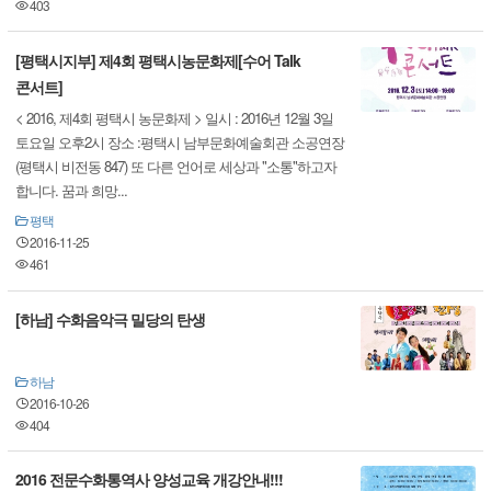
403
[평택시지부] 제4회 평택시농문화제[수어 Talk
콘서트]
< 2016, 제4회 평택시 농문화제 > 일시 : 2016년 12월 3일
토요일 오후2시 장소 :평택시 남부문화예술회관 소공연장
(평택시 비전동 847) 또 다른 언어로 세상과 "소통"하고자
합니다. 꿈과 희망...
평택
2016-11-25
461
[하남] 수화음악극 밀당의 탄생
하남
2016-10-26
404
2016 전문수화통역사 양성교육 개강안내!!!