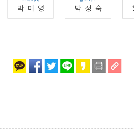
박미영
박정숙