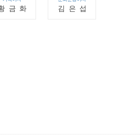
황금화
김은섭