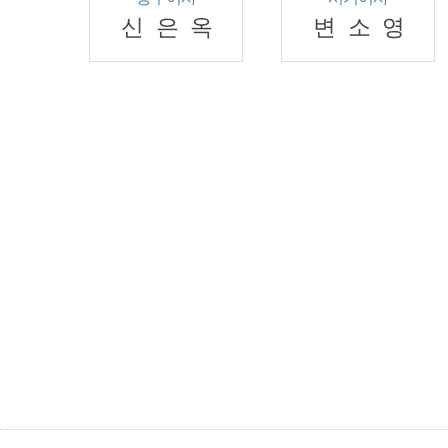
신은옥
변소영