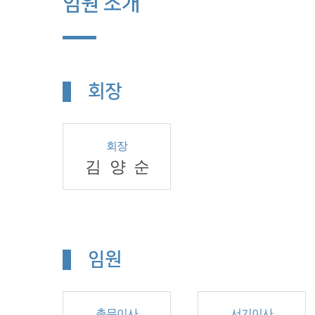
임원 소개
회장
회장
김양순
임원
총무이사
서기이사