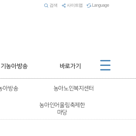
검색
사이트맵
Language
경기농아방송
바로가기
농아방송
농아노인복지센터
농아인어울림축제한
마당