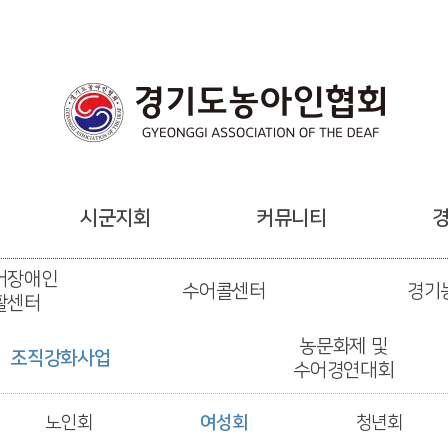
시군지회
커뮤니티
어장애인
수어콜센터
경기
활센터
농문화제 및
조직강화사업
수어경연대회
노인회
여성회
청년회