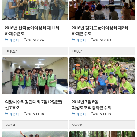
2016년 한국농아여성회 제11회
2016년 경기도농아여성회 제2회
하계수련회
하계연수회
여성회
2016-08-24
여성회
2016-08-09
1027
867
의왕시수화경연대회 7월12일(토)
2014년 7월 5일
신고하기
여성회조직강화연수회
여성회
2015-11-18
여성회
2015-11-18
894
886