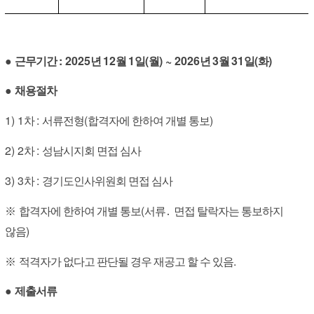
: 2025
12
1
(
) ~ 2026
3
31
(
)
●
근무기간
년
월
일
월
년
월
일
화
●
채용절차
1) 1
:
(
)
차
서류전형
합격자에 한하여 개별 통보
2) 2
:
차
성남시지회 면접 심사
3) 3
:
차
경기도인사위원회 면접 심사
(
※
합격자에 한하여 개별 통보
서류
․
면접 탈락자는 통보하지
)
않음
.
※
적격자가 없다고 판단될 경우 재공고 할 수 있음
●
제출서류