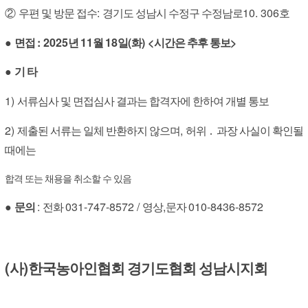
:
10. 306
②
우편 및 방문 접수
경기도 성남시 수정구 수정남로
호
: 2025
11
18
(
) <
>
●
면접
년
월
일
화
시간은 추후 통보
●
기 타
1)
서류심사 및 면접심사 결과는 합격자에 한하여 개별 통보
2)
,
제출된 서류는 일체 반환하지 않으며
허위
․
과장 사실이 확인될
때에는
합격 또는 채용을 취소할 수 있음
:
031-747-8572 /
,
010-8436-8572
●
문의
전화
영상
문자
(
)
사
한국농아인협회 경기도협회 성남시지회