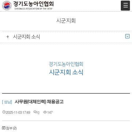
시군지회
시군지회 소식
경기도농아인협회
시군지회 소식
사무원(대체인력) 채용공고
[ 성남]
2025-11-03 17:49
147
0
첨부 (2)