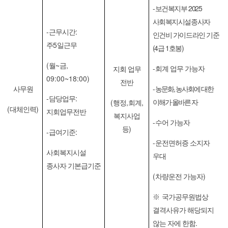
-
2025
보건복지부
사회복지시설종사자
-
:
근무시간
인건비 가이드라인 기준
5
주
일근무
(4
1
)
급
호봉
(
~
,
월
금
-
회계 업무 가능자
지회 업무
09:00~18:00)
전반
-
,
사무원
농문화
농사회에 대한
-
:
담당업무
(
,
,
이해가 올바른 자
행정
회계
(
)
대체인력
지회업무전반
복지사업
-
수어 가능자
)
등
-
:
급여기준
-
운전면허증 소지자
사회복지시설
우대
종사자 기본급기준
(
)
차량운전 가능자
※
국가공무원법상
결격사유가 해당되지
.
않는 자에 한함