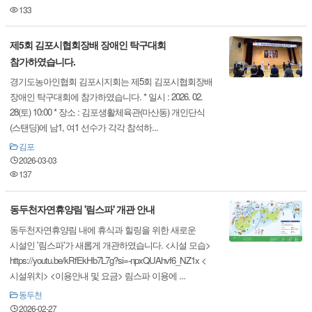
133
제5회 김포시협회장배 장애인 탁구대회
참가하였습니다.
경기도농아인협회 김포시지회는 제5회 김포시협회장배
장애인 탁구대회에 참가하였습니다. * 일시 : 2026. 02.
28(토) 10:00 * 장소 : 김포생활체육관(마산동) 개인단식
(스탠딩)에 남1, 여1 선수가 각각 참석하...
김포
2026-03-03
137
동두천자연휴양림 '림스파' 개관 안내
동두천자연휴양림 내에 휴식과 힐링을 위한 새로운
시설인 '림스파'가 새롭게 개관하였습니다. <시설 모습>
https://youtu.be/kRfEkHb7L7g?si=-npxQUAhvf6_NZ1x <
시설위치> <이용안내 및 요금> 림스파 이용에 ...
동두천
2026-02-27