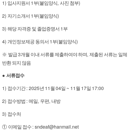
1)
1
(
,
)
입사지원서
부
붙임양식
사진 첨부
2)
1
(
)
자기소개서
부
붙임양식
3)
1
해당 자격증 및 졸업증명서
부
4)
1
(
)
개인정보제공 동의서
부
붙임양식
3
,
※
발급
개월 이내 서류를 제출하여야 하며
제출된 서류는 일체
반환 되지 않음
●
서류접수
1)
: 2025
11
04
~ 11
17
17:00
접수기간
년
월
일
월
일
2)
:
,
,
접수방법
메일
우편
내방
3)
접수처
: sndeaf@hanmail.net
①
이메일 접수