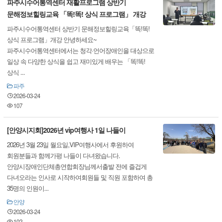
파주시수어통역센터 재활프로그램 상반기
문해정보힐링교육 「똑!똑! 상식 프로그램」 개강
파주시수어통역센터 상반기 문해정보힐링교육「똑!똑!
상식 프로그램」개강 안녕하세요~
파주시수어통역센터에서는 청각·언어장애인을 대상으로
일상 속 다양한 상식을 쉽고 재미있게 배우는 「똑!똑!
상식 ...
파주
2026-03-24
107
[안양시지회]2026년 vip여행사 1일 나들이
2026년 3월 23일 월요일,VIP여행사에서 후원하여
회원분들과 함께가평 나들이 다녀왔습니다.
안양시장애인단체총연합회장님께서출발 전에 즐겁게
다녀오라는 인사로 시작하여회원들 및 직원 포함하여 총
35명의 인원이...
안양
2026-03-24
102