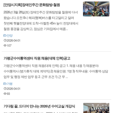
[안양시지회]장애인주간 문화탐방-철원
2026년 3월 28일(토) 장애인주간 문화탐방을 철원에 다녀
왔습니다.오전 8시 해피(행복)버스를 타고달리고 달려
첫번째 햇불전망대에 도착~아찔한 45m 높이 전망대에서
철원 풍경을 감상하고, 점심은 기와집에서 매콤...
안양
2026-04-01
107
가평군수어통역센터 직원 채용(대체 인력)공고
가평군수어통역센터 직원 채용(대체 인력) 공고 1. 채용 내용 1) 채용분야:
수어통역사 (병가휴직 대체 계약직) 2) 채용인원: 1명 3) 직무내용: 수어통역·상담
업무 및 행정 제반 업무 등 2. 근무 조건 1) 근 무 ...
가평
2026-04-01
93
기다림 끝, 드디어 만나는 2026년 수어교실 개강식