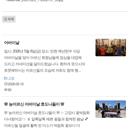
목록
어버이날
일시: 2026년 5월 8일(금) 장소: 탄현 백년한우 식당
어버이날을 맞아 어르신 회원님들께 점심을 대접해
드리고 카네이션을 달아드렸습니다. 환하게 웃으시며
흐뭇해하시는 어르신들의 모습에 저희도 함께 행...
고양
2026-05-15
90
🌸 농어르신 어버이날 효도나들이 🌸
🌸 농어르신 어버이날 효도나들이 🌸 ✨ 고양시 꽃박람회
다녀왔어요! ✨ 🌷 알록달록 예쁜 꽃들과 함께한 봄날 💕
어르신들 얼굴에 활짝 핀 미소가 박람회 꽃보다 더