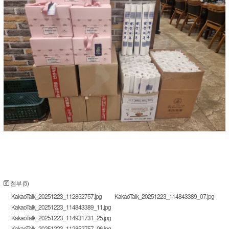
첨부 (5)
KakaoTalk_20251223_112852757.jpg
KakaoTalk_20251223_114843389_07.jpg
KakaoTalk_20251223_114843389_11.jpg
KakaoTalk_20251223_114931731_25.jpg
KakaoTalk_20251223_112852757_06.jpg