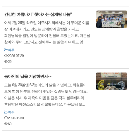
건강한 여름나기 "찾아가는 삼계탕 나눔"
어제 7월 28일 화요일 여주시지회에서는 이 무더운 여름
잘 이겨내시라고 맛있는 삼계탕과 찰밥을 가지고
회원님댁을 일일이 방문하여 전달해 드렸는데요, 더운날
찾아와 주어 고맙다고 전해주시는 말씀에 더위도 잊...
여주
2026-07-29
29
농아인의 날을 기념하면서~~
오늘 6월 30일엔 6.3농아인의 날을 기념하고, 회원들이
모여 함께 안부도 전하며 맛있는 설렁탕도 먹었는데요,
이날은 식사 후 자축의 마음을 담은 떡과 블루베리와
후원받은 에센스스킨을 선물했는데요, 더운날씨 모...
여주
2026-06-30
60