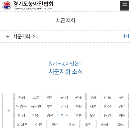
시군지회
시군지회 소식
경기도농아인협회
시군지회 소식
가평
고양
과천
광명
광주
군포
김포
구리
남양주
동두천
부천
성남
수원
시흥
안산
안성
안양
양주
양평
여주
연천
오산
용인
의왕
의정부
이천
파주
평택
포천
하남
화성