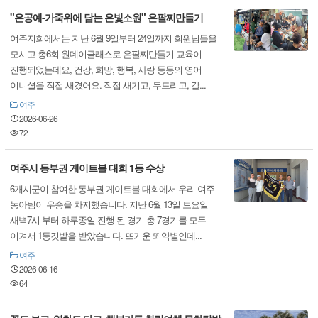
"은공예-가죽위에 담는 은빛소원" 은팔찌만들기
여주지회에서는 지난 6월 9일부터 24일까지 회원님들을
모시고 총6회 원데이클래스로 은팔찌만들기 교육이
진행되었는데요, 건강, 희망, 행복, 사랑 등등의 영어
이니셜을 직접 새겼어요. 직접 새기고, 두드리고, 갈...
여주
2026-06-26
72
여주시 동부권 게이트볼 대회 1등 수상
6개시군이 참여한 동부권 게이트볼 대회에서 우리 여주
농아팀이 우승을 차지했습니다. 지난 6월 13일 토요일
새벽7시 부터 하루종일 진행 된 경기 총 7경기를 모두
이겨서 1등깃발을 받았습니다. 뜨거운 뙤약볕인데...
여주
2026-06-16
64