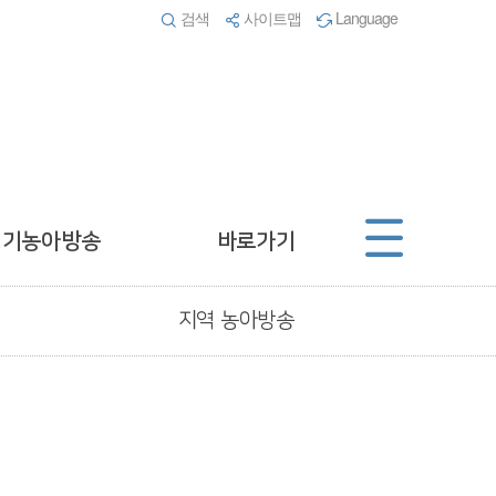
검색
사이트맵
Language
경기농아방송
바로가기
지역 농아방송