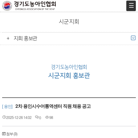
시군지회
지회 홍보관
경기도농아인협회
시군지회 홍보관
2차 용인시수어통역센터 직원 채용 공고
[ 용인]
2025-12-26 14:02
98
0
첨부 (3)