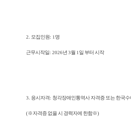
2.
모집인원
: 1
명
근무시작일
: 2026
년
3
월
1
일 부터 시작
3.
응시자격
:
청각장애인통역사 자격증 또는 한국수
(
※
자격증 없을 시 경력자에 한함
※
)