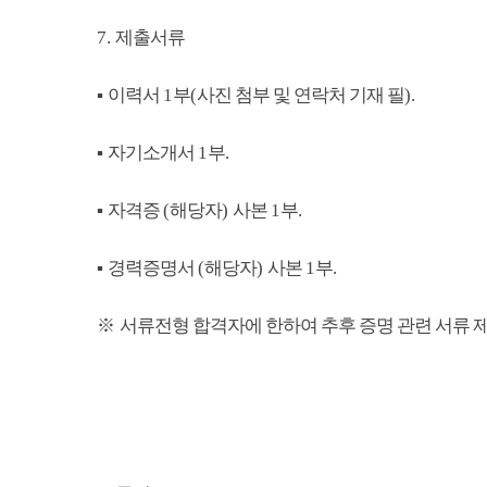
7.
제출서류
▪
이력서
1
부
(
사진 첨부 및 연락처 기재 필
).
▪
자기소개서
1
부
.
▪
자격증
(
해당자
)
사본
1
부
.
▪
경력증명서
(
해당자
)
사본
1
부
.
※
서류전형 합격자에 한하여 추후 증명 관련 서류 