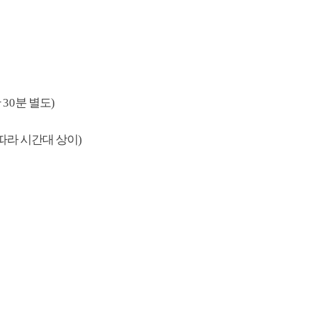
간
30
분
별도
)
따라 시간대 상이
)