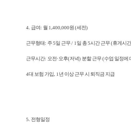
4.
급여
:
월
1,400,000
원
(
세전
)
근무형태
:
주
5
일 근무
/ 1
일 총
5
시간 근무
(
휴게시
근무시간
:
오전
·
오후
(
저녁
)
분할 근무
(
수업 일정에 
4
대 보험 가입
, 1
년 이상 근무 시 퇴직금 지급
5.
전형일정