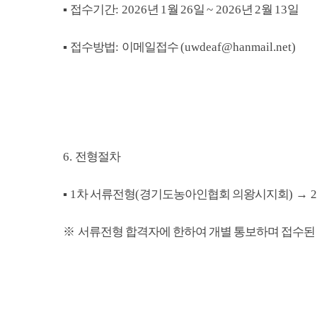
▪
접수기간
: 2026
년
1
월
26
일
~ 2026
년
2
월
13
일
▪
접수방법
:
이메일접수
(uwdeaf@hanmail.net)
6.
전형절차
▪
1
차 서류전형
(
경기도농아인협회 의왕시지회
)
→
2
※
서류전형 합격자에 한하여 개별 통보하며 접수된