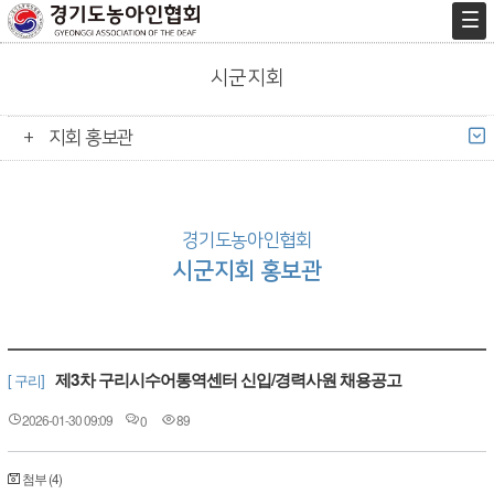
시군지회
지회 홍보관
경기도농아인협회
시군지회 홍보관
제3차 구리시수어통역센터 신입/경력사원 채용공고
[ 구리]
2026-01-30 09:09
89
0
첨부 (4)