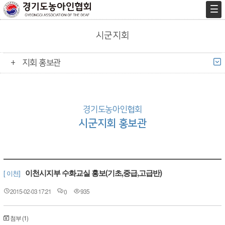
시군지회
지회 홍보관
경기도농아인협회
시군지회 홍보관
이천시지부 수화교실 홍보(기초,중급,고급반)
[ 이천]
2015-02-03 17:21
935
0
첨부 (1)