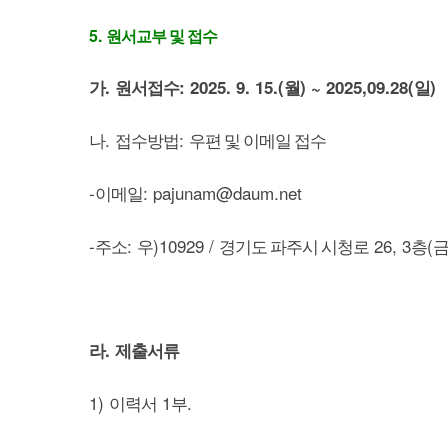
5.
원서교부 및 접수
.
: 2025. 9. 15.(
) ~ 2025,09.28(
)
가
원서접수
월
일
.
:
나
접수방법
우편 및 이메일 접수
-
: pajunam@daum.net
이메일
-
:
)10929 /
26, 3
(
주소
우
경기도 파주시 시청로
층
.
라
제출서류
1)
1
.
이력서
부