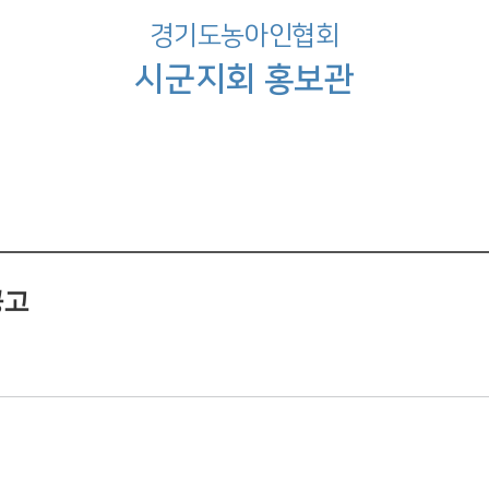
경기도농아인협회
시군지회 홍보관
공고