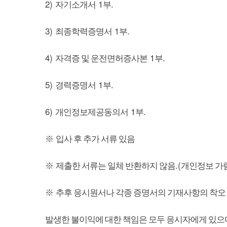
2)
1
.
자기소개서
부
3)
1
.
최종학력증명서
부
4)
1
.
자격증 및 운전면허증사본
부
5)
1
.
경력증명서
부
6)
1
개인정보제공동의서
부.
※
입사 후 추가 서류 있음
.(
※
제출한 서류는 일체 반환하지 않음
개인정보 가림
※
추후 응시원서나 각종 증명서의 기재사항의 착오 
발생한 불이익에 대한 책임은 모두 응시자에게 있으