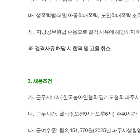
.
,
바
성폭력범죄 및 아동학대폭력
노인학대폭력 조회
.
사
지방공무원법 준용으로 결격 사유에 해당하지 
※
결격사유 해당 시 합격 및 고용 취소
3.
채용조건
.
: (
)
가
근무지
사
한국농아인협회 경기도협회 파주
.
:
~
(
9
~
6
)
40
나
근무시간
월
금
오전
시
오후
시
주
시간
.
:
2,451,570
(2025
다
급여수준
월
원
년 파주시생활