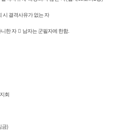
 시 결격사유가 없는 자
.
아니한 자

남자는 군필자에 한함
시지회
)
임금