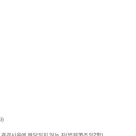
자)
(
35
2
)
결격사유에 해당되지 않는 자
법제
조의
항