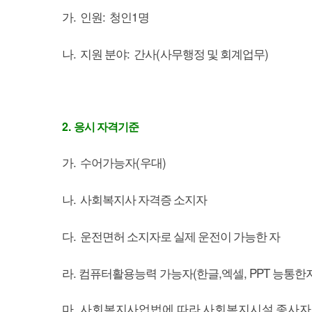
.
:
1
가
인원
청인
명
.
:
(
)
나
지원 분야
간사
사무행정 및 회계업무
2.
응시 자격기준
.
(
)
가
수어가능자
우대
.
나
사회복지사 자격증 소지자
.
다
운전면허 소지자로 실제 운전이 가능한 자
라. 컴퓨터활용능력 가능자(한글,엑셀, PPT 능통한
.
마
사회복지사업법에 따라 사회복지시설 종사자 