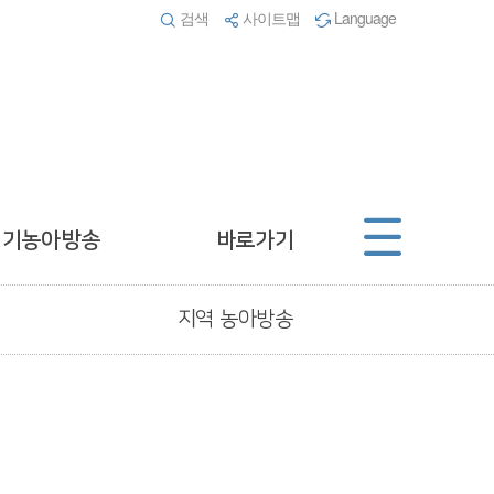
검색
사이트맵
Language
경기농아방송
바로가기
지역 농아방송