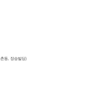
,
)
금촌동
장승빌딩