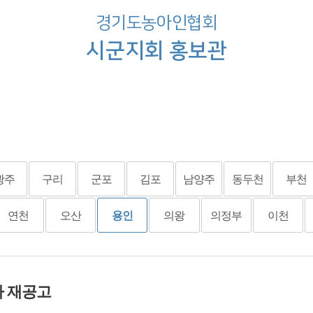
경기도농아인협회
시군지회 홍보관
광주
구리
군포
김포
남양주
동두천
부천
연천
오산
용인
의왕
의정부
이천
사 재공고