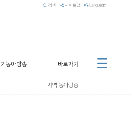
검색
사이트맵
Language
경기농아방송
바로가기
지역 농아방송