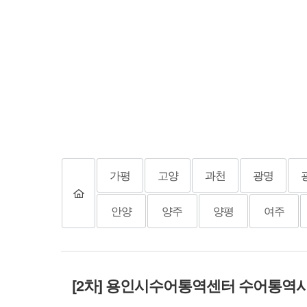
가평
고양
과천
광명
안양
양주
양평
여주
[2차] 용인시수어통역센터 수어통역