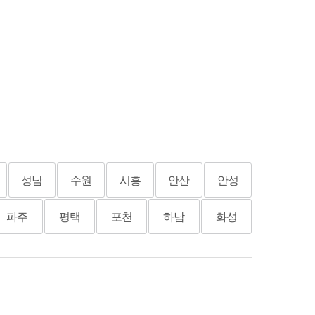
성남
수원
시흥
안산
안성
파주
평택
포천
하남
화성